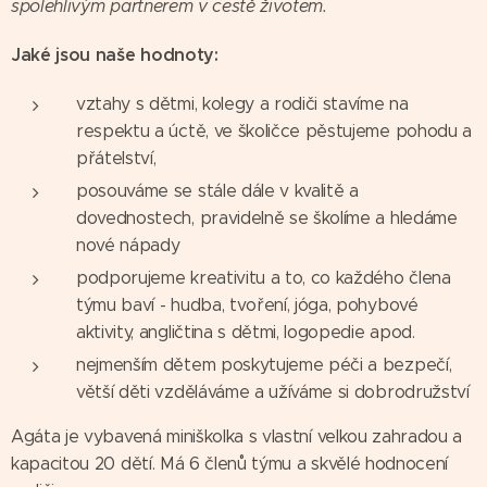
spolehlivým partnerem v cestě životem.
Jaké jsou naše hodnoty:
vztahy s dětmi, kolegy a rodiči stavíme na
respektu a úctě, ve školičce pěstujeme pohodu a
přátelství,
posouváme se stále dále v kvalitě a
dovednostech, pravidelně se školíme a hledáme
nové nápady
podporujeme kreativitu a to, co každého člena
týmu baví - hudba, tvoření, jóga, pohybové
aktivity, angličtina s dětmi, logopedie apod.
nejmenším dětem poskytujeme péči a bezpečí,
větší děti vzděláváme a užíváme si dobrodružství
Agáta je vybavená miniškolka s vlastní velkou zahradou a
kapacitou 20 dětí. Má 6 členů týmu a skvělé hodnocení