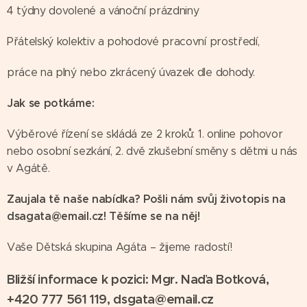
4 týdny dovolené a vánoční prázdniny
Přátelský kolektiv a pohodové pracovní prostředí,
práce na plný nebo zkrácený úvazek dle dohody.
Jak se potkáme:
Výběrové řízení se skládá ze 2 kroků: 1. online pohovor
nebo osobní sezkání, 2. dvě zkušební směny s dětmi u nás
v Agátě.
Zaujala tě naše nabídka? Pošli nám svůj životopis na
dsagata@email.cz! Těšíme se na něj!
Vaše Dětská skupina Agáta – žijeme radostí!
Bližší informace k pozici: Mgr. Naďa Botková,
+420 777 561 119, dsgata@email.cz